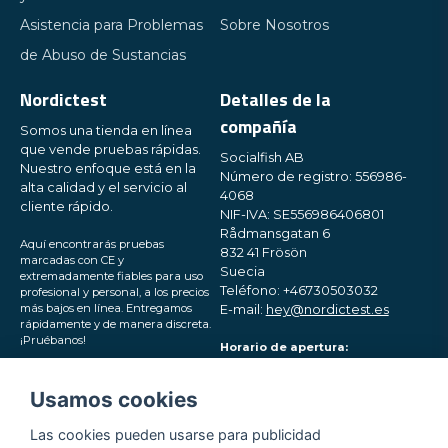
Asistencia para Problemas
Sobre Nosotros
de Abuso de Sustancias
Nordictest
Detalles de la
compañía
Somos una tienda en línea
que vende pruebas rápidas.
Socialfish AB
Nuestro enfoque está en la
Número de registro: 556986-
alta calidad y el servicio al
4068
cliente rápido.
NIF-IVA: SE556986406801
Rådmansgatan 6
Aquí encontrarás pruebas
832 41 Frösön
marcadas con CE y
Suecia
extremadamente fiables para uso
Teléfono: +46730503032
profesional y personal, a los precios
más bajos en línea. Entregamos
E-mail:
hey@nordictest.es
rápidamente y de manera discreta.
¡Pruébanos!
Horario de apertura:
Lun-Vie 10:00 - 17:00 (CET)
Síguenos en las redes
Usamos cookies
sociales
Las cookies pueden usarse para publicidad