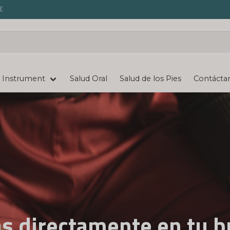
€
Instrument
Salud Oral
Salud de los Pies
Contácta
eba se envía de forma d