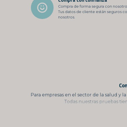
Compra de forma segura con nosotro
Tus datos de cliente están seguros c
nosotros.
Com
Para empresas en el sector de la salud y l
Todas nuestras pruebas tien
Cuando una prueba está aprobada para au
hogar, sin necesidad de formación o experi