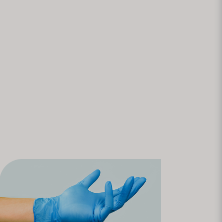
ncia formal, como personal médico.
n del producto para cada prueba.
ordictest.se para obtener un presupuesto.
e contacto. Para pedidos grandes, podemos
satisfagan sus necesidades y requisitos, ya
n en el hogar.
ica. Recomendamos a todos seguir las
e.