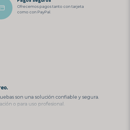
Ofrecemos pagos tanto con tarjeta
como con PayPal.
reo.
ruebas son una solución confiable y segura.
ción o para uso profesional.
da para ser realizada por personas en su
ado CE para uso profesional, está destinada