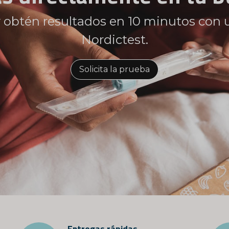
nvían de forma discreta y anónima dir
correo.
Solicita la prueba
Entregas rápidas