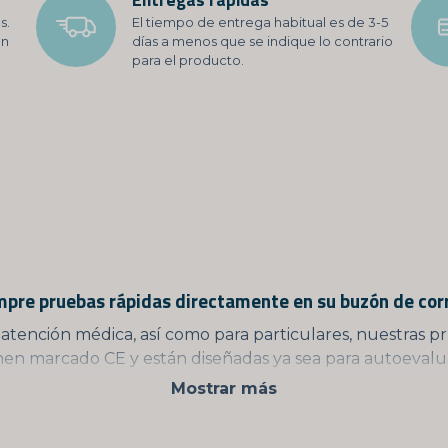
s.
El tiempo de entrega habitual es de 3-5
on
días a menos que se indique lo contrario
para el producto.
pre pruebas rápidas directamente en su buzón de cor
a atención médica, así como para particulares, nuestras p
en marcado CE y están diseñadas ya sea para autoevalua
Mostrar más
toevaluación con marcado CE, significa que está diseña
encia específica. Por otro lado, si una prueba tiene marc