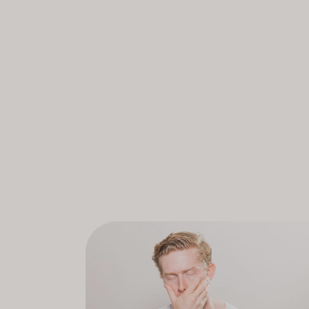
a ser utilizada en el ámbito de l
La información sobre el área de
Para organizaciones o empresas que desee
Por favor, incluyan la dirección de su o
ofrecer precios con descuento. Estamos com
sea para uso 
En caso de dar positivo en una prue
r