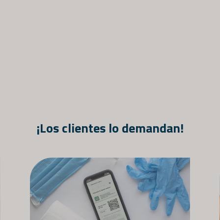
a salud por personal cualificado con formación y experie
 aplicación de una prueba se especifica en la descripció
Empresas y organizaciones
n facturación, les pedimos que nos contacten en hey@n
rganización, número de identificación fiscal y persona d
prometidos a proporcionar pruebas de alta calidad que 
profesional en el ámbito de la salud o para autoevaluació
¡Los clientes lo demandan!
ba, por supuesto, debe acudir a un médico/atención méd
ecomendaciones y la legislación de salud pública vigent