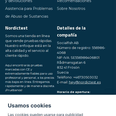
y devoluciones
Recomendaciones
Asistencia para Problemas
Sobre Nosotros
de Abuso de Sustancias
Nordictest
Detalles de la
compañía
Somos una tienda en línea
que vende pruebas rápidas.
Socialfish AB
Nuestro enfoque está en la
Número de registro: 556986-
alta calidad y el servicio al
4068
cliente rápido.
NIF-IVA: SE556986406801
Rådmansgatan 6
Aquí encontrarás pruebas
832 41 Frösön
marcadas con CE y
Suecia
extremadamente fiables para uso
Teléfono: +46730503032
profesional y personal, a los precios
más bajos en línea. Entregamos
E-mail:
hey@nordictest.es
rápidamente y de manera discreta.
¡Pruébanos!
Horario de apertura:
Lun-Vie 10:00 - 17:00 (CET)
Síguenos en las redes
Usamos cookies
sociales
Las cookies pueden usarse para publicidad