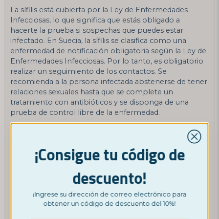
La sífilis está cubierta por la Ley de Enfermedades
Infecciosas, lo que significa que estás obligado a
hacerte la prueba si sospechas que puedes estar
infectado. En Suecia, la sífilis se clasifica como una
enfermedad de notificación obligatoria según la Ley de
Enfermedades Infecciosas. Por lo tanto, es obligatorio
realizar un seguimiento de los contactos. Se
recomienda a la persona infectada abstenerse de tener
relaciones sexuales hasta que se complete un
tratamiento con antibióticos y se disponga de una
prueba de control libre de la enfermedad.
Síntomas Comunes
Algunas personas experimentan síntomas, mientras
¡Consigue tu código de
que otras pueden tener la infección sin darse cuenta. En
la sífilis primaria, generalmente aparece una úlcera, por
descuento!
lo general en los genitales, alrededor de la abertura anal
o en la boca. También pueden producirse ganglios
¡Ingrese su dirección de correo electrónico para
linfáticos inflamados en la ingle. Las úlceras suelen ser
obtener un código de descuento del 10%!
indoloras y tienen un tamaño de uno a dos
centímetros, lo que puede dificultar su detección.