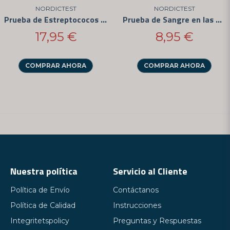
NORDICTEST
NORDICTEST
Prueba de Estreptococos en el Hogar - 3 Unidades
Prueba de Sangre en las Heces (FOB)
17,95 €
8,95 €
COMPRAR AHORA
COMPRAR AHORA
Nuestra política
Servicio al Cliente
Política de Envío
Contáctanos
Política de Calidad
Instrucciones
Integritetspolicy
Preguntas y Respuestas