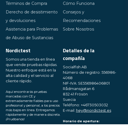
Términos de Compra
Cómo Funciona
Derecho de desistimiento
Consejos y
y devoluciones
Recomendaciones
Asistencia para Problemas
Sobre Nosotros
de Abuso de Sustancias
Nordictest
Detalles de la
compañía
Somos una tienda en línea
que vende pruebas rápidas.
Socialfish AB
Nuestro enfoque está en la
Número de registro: 556986-
alta calidad y el servicio al
4068
cliente rápido.
NIF-IVA: SE556986406801
Rådmansgatan 6
Aquí encontrarás pruebas
832 41 Frösön
marcadas con CE y
Suecia
extremadamente fiables para uso
Teléfono: +46730503032
profesional y personal, a los precios
más bajos en línea. Entregamos
E-mail:
hey@nordictest.es
rápidamente y de manera discreta.
¡Pruébanos!
Horario de apertura:
Lun-Vie 10:00 - 17:00 (CET)