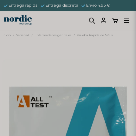
Entrega rápida
Entrega discreta
Envío 4,95 €
Inicio
Variedad
Enfermedades genitales
Prueba Rápida de Sífilis