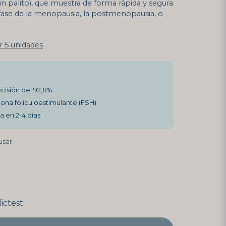
n palito), que muestra de forma rápida y segura
a fase de la menopausia, la postmenopausia, o
r 5 unidades
cisión del 92,8%.
ona folículoestimulante (FSH)
a en 2-4 días
usar.
ictest