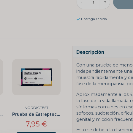
-
+
Entrega rápida
Descripción
Con una prueba de menop
independientemente una mu
muestra rápidamente y de 
fase de la menopausia, p
Aproximadamente a los 45 
la fase de la vida llamada
síntomas comunes en es
NORDICTEST
sofocos, sudoración, dificu
rogas - 12 de las Drogas Más Abusadas
Prueba de Estreptococos en el Hogar
genital y micción frecuent
7,95 €
Esto se debe a la disminu