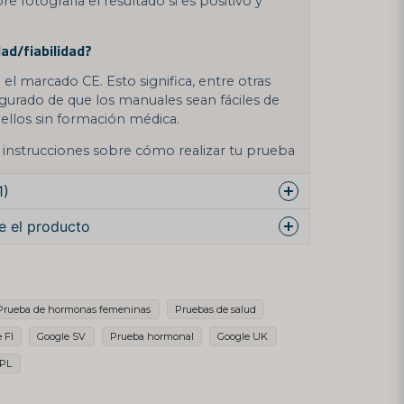
re fotografía el resultado si es positivo y
ad/fiabilidad?
a el marcado CE. Esto significa, entre otras
urado de que los manuales sean fáciles de
uellos sin formación médica.
r instrucciones sobre cómo realizar tu prueba
1)
e el producto
as
nna?
e este producto...
Prueba de hormonas femeninas
Pruebas de salud
 FI
Google SV
Prueba hormonal
Google UK
a förpackning.
email
 PL
Dirección de correo
electrónico
test//