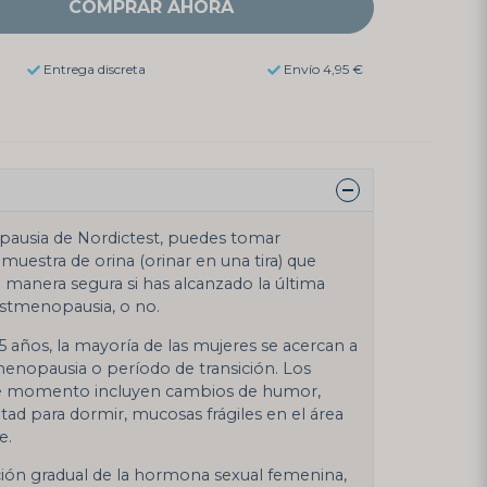
COMPRAR AHORA
Entrega discreta
Envío 4,95 €
ausia de Nordictest, puedes tomar
estra de orina (orinar en una tira) que
manera segura si has alcanzado la última
ostmenopausia, o no.
años, la mayoría de las mujeres se acercan a
 menopausia o período de transición. Los
e momento incluyen cambios de humor,
ltad para dormir, mucosas frágiles en el área
e.
ción gradual de la hormona sexual femenina,