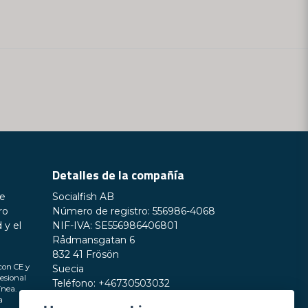
r mi pregunta
Enviar pregunta
Detalles de la compañía
ue
Socialfish AB
ro
Número de registro: 556986-4068
 y el
NIF-IVA: SE556986406801
Rådmansgatan 6
832 41 Frösön
con CE y
Suecia
esional
Teléfono: +46730503032
ínea.
E-mail:
hey@nordictest.es
a