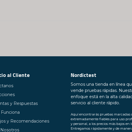
Sí, pueden publica
cio al Cliente
Nordictest
Somos una tienda en línea q
ctanos
vende pruebas rápidas. Nuest
cciones
enfoque está en la alta calidad
servicio al cliente rápido.
ntas y Respuestas
Funciona
Aquí encontrarás pruebas marcadas 
extremadamente fiables para uso prof
jos y Recomendaciones
y personal, a los precios más bajos en l
Entregamos rápidamente y de maner
 Nosotros