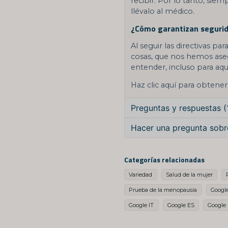
recibir. Por lo tanto, siemp
llévalo al médico.
¿Cómo garantizan segurid
Al seguir las directivas par
cosas, que nos hemos aseg
entender, incluso para aq
Haz clic aquí para obtene
Preguntas y respuestas (
Hacer una pregunta sobr
Nicky preguntó
hace 3 dí
question
Är det 1 test eller 2 i de
Pregúntanos algo sobr
Categorías relacionadas
La tienda respondió
Variedad
Salud de la mujer
Hej,
Prueba de la menopausia
Google
Det är ett st test i denn
name
Google IT
Google ES
Google
Nombre
MVH Kundservice Nordic