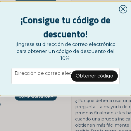
el estrógeno, en el cuer
COMPRAR AHORA
confiable y también tien
Folículo Estimulante (FSH
¡Consigue tu código de
más altas. Además, la prue
un folleto de instruccione
descuento!
Cómo hacerlo
¡Ingrese su dirección de correo electrónico
Sumerge la tira d
para obtener un código de descuento del
15 segundos.
10%!
Luego coloca la t
NORDICTEST
email
absorbente. Lee el 
Dirección de correo electrónico
Prueba de Estreptococos en el Hogar - 3 Unidades
Obtener código
interpretes el resu
norrea
17,95 €
Preguntas frecuentes
COMPRAR AHORA
¿Por qué debería usar un
pregunta. La mayoría de n
pruebas finalmente les ha
cuando una prueba indica
obtienen más fácilmente 