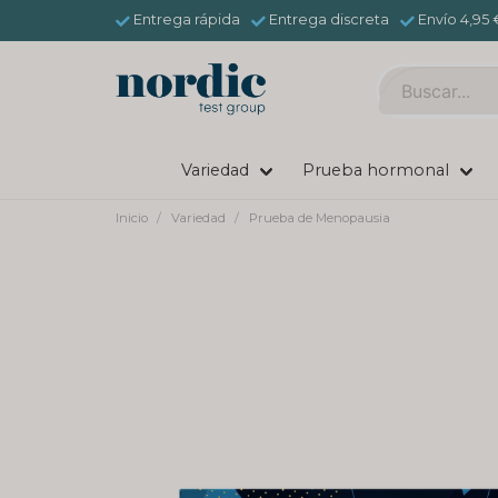
Entrega rápida
Entrega discreta
Envío 4,95 
Variedad
Prueba hormonal
Inicio
Variedad
Prueba de Menopausia