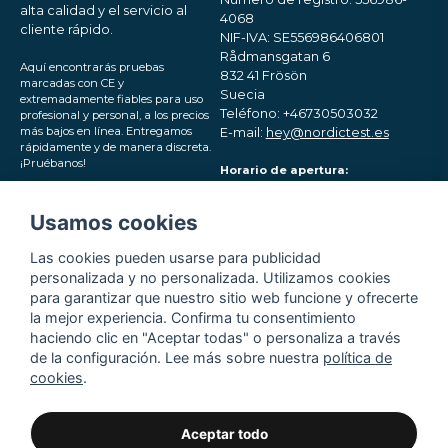
alta calidad y el servicio al
4068
cliente rápido.
NIF-IVA: SE556986406801
Rådmansgatan 6
Aquí encontrarás pruebas
832 41 Frösön
marcadas con CE y
Suecia
extremadamente fiables para uso
Teléfono: +46730503032
profesional y personal, a los precios
más bajos en línea. Entregamos
E-mail:
hey@nordictest.es
rápidamente y de manera discreta.
¡Pruébanos!
Horario de apertura:
Lun-Vie 10:00 - 17:00 (CET)
Síguenos en las redes
Usamos cookies
sociales
Las cookies pueden usarse para publicidad
personalizada y no personalizada. Utilizamos cookies
para garantizar que nuestro sitio web funcione y ofrecerte
la mejor experiencia. Confirma tu consentimiento
haciendo clic en "Aceptar todas" o personaliza a través
de la configuración. Lee más sobre nuestra
política de
cookies
.
Aceptar todo