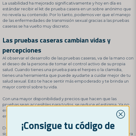
La usabilidad ha mejorado significativamente y hoy en día es
estándar recibir el kit de prueba casera en un sobre anónimo que
no revela su contenido. Por lo tanto, podemos ver que el manejo
de las enfermedades de transmisión sexual gracias a las pruebas
caseras se ha vuelto muy discreto.
Las pruebas caseras cambian vidas y
percepciones
Al observar el desarrollo de las pruebas caseras, va de la mano con
el deseo de la persona de tomar el control activo de su propia
salud. Cuando tienes una prueba para el herpes o la clamidia,
tienes una herramienta que puede ayudarte a cuidar mejor de tu
salud sexual. Esto te hace sentir más empoderado y te brinda un
mayor control sobre tu vida.
Con una mayor disponibilidad y precios que hacen que las
pruebas sean accesibles para todos, se reduce el estigma. Ya no
es tan difícil abordar el tema si se ha sido infectado por una
enfermedad de transmisión sexual en particular.
¡Consigue tu código de
Después de hacerte la prueba, puede ser mucho más fácil dar el
siguiente paso y buscar activamente ayuda para los síntomas. Para