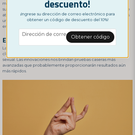
descuento!
muchos, lo más difícil es la duda y la preocupación. Una vez
superado esto, te sientes más seguro y puedes dirigirte al tipo de
¡Ingrese su dirección de correo electrónico para
atención que deseas de manera específica. Hoy en día, tenemos
obtener un código de descuento del 10%!
una amplia gama de posibles tratamientos para diversas
enfermedades.
email
Dirección de correo electrónico
Obtener código
El futuro - Innovaciones y accesibilidad
La investigación está en curso tanto en términos de pruebas
clínicas como de tratamiento de enfermedades de transmisión
sexual. Las innovaciones nos brindan pruebas caseras más
avanzadas que probablemente proporcionarán resultados aún
más rápidos.