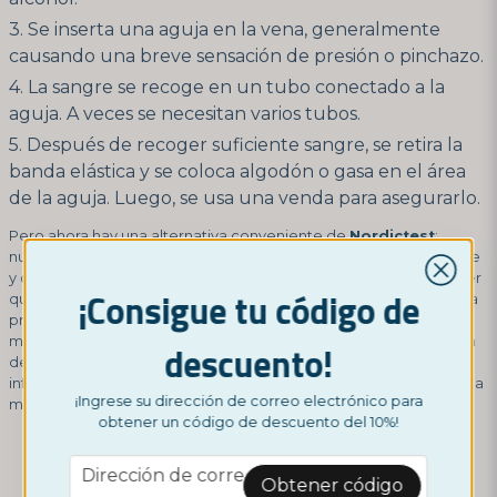
Se inserta una aguja en la vena, generalmente
causando una breve sensación de presión o pinchazo.
La sangre se recoge en un tubo conectado a la
aguja. A veces se necesitan varios tubos.
Después de recoger suficiente sangre, se retira la
banda elástica y se coloca algodón o gasa en el área
de la aguja. Luego, se usa una venda para asegurarlo.
Pero ahora hay una alternativa conveniente de
Nordictest
:
nuestra
prueba de nivel de cortisol en saliva
. Es un método simple
y conveniente para medir los niveles de cortisol. En lugar de tener
¡Consigue tu código de
que hacerse una prueba de sangre, puedes realizar fácilmente la
prueba en casa con una muestra de saliva. Esto te evita las
molestias de las agujas y las visitas al médico. Con nuestra prueba
descuento!
de nivel de cortisol en saliva de Nordictest, puedes obtener
información rápida y confiable sobre tus niveles de cortisol de una
¡Ingrese su dirección de correo electrónico para
manera cómoda.
obtener un código de descuento del 10%!
email
Dirección de correo electrónico
Obtener código