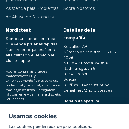
Asistencia para Problemas
Sobre Nosotros
de Abuso de Sustancias
Nordictest
Detalles de la
compañía
Somos una tienda en línea
que vende pruebas rápidas.
Socialfish AB
Nuestro enfoque está en la
Número de registro: 556986-
alta calidad y el servicio al
4068
cliente rápido.
NIF-IVA: SE556986406801
Rådmansgatan 6
Aquí encontrarás pruebas
832 41 Frösön
marcadas con CE y
Suecia
extremadamente fiables para uso
Teléfono: +46730503032
profesional y personal, a los precios
más bajos en línea. Entregamos
E-mail:
hey@nordictest.es
rápidamente y de manera discreta.
¡Pruébanos!
Horario de apertura:
Lun-Vie 10:00 - 17:00 (CET)
Síguenos en las redes
Usamos cookies
sociales
Las cookies pueden usarse para publicidad