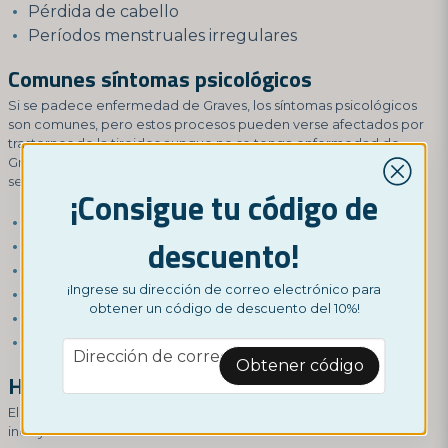
Pérdida de cabello
Períodos menstruales irregulares
Comunes síntomas psicológicos
Si se padece enfermedad de Graves, los síntomas psicológicos
son comunes, pero estos procesos pueden verse afectados por
trastornos de la tiroides aunque no se tenga enfermedad de
Graves. Las enfermedades tiroideas también pueden causar una
serie de síntomas psicológicos, como:
¡Consigue tu código de
Ansiedad
descuento!
Irritabilidad
Depresión
¡Ingrese su dirección de correo electrónico para
Dificultad para concentrarse
obtener un código de descuento del 10%!
Cambios de humor
Nerviosismo
email
Dirección de correo electrónico
Obtener código
Hipertiroidismo, ¿qué hay detrás?
El hipertiroidismo puede ser causado por varios factores,
incluyendo: