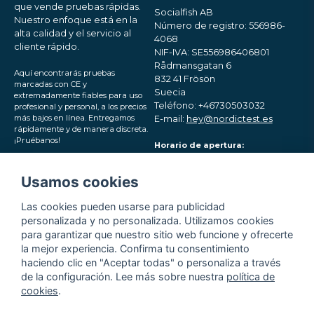
que vende pruebas rápidas.
Socialfish AB
Nuestro enfoque está en la
Número de registro: 556986-
alta calidad y el servicio al
4068
cliente rápido.
NIF-IVA: SE556986406801
Rådmansgatan 6
Aquí encontrarás pruebas
832 41 Frösön
marcadas con CE y
Suecia
extremadamente fiables para uso
Teléfono: +46730503032
profesional y personal, a los precios
más bajos en línea. Entregamos
E-mail:
hey@nordictest.es
rápidamente y de manera discreta.
¡Pruébanos!
Horario de apertura:
Lun-Vie 10:00 - 17:00 (CET)
Síguenos en las redes
Usamos cookies
sociales
Las cookies pueden usarse para publicidad
personalizada y no personalizada. Utilizamos cookies
para garantizar que nuestro sitio web funcione y ofrecerte
la mejor experiencia. Confirma tu consentimiento
haciendo clic en "Aceptar todas" o personaliza a través
de la configuración. Lee más sobre nuestra
política de
cookies
.