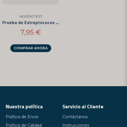
Sí, pueden publicar mi pregunta
NORDICTEST
Prueba de Estreptococos en el Hogar
7,95 €
COMPRAR AHORA
Enviar pregunta
Nuestra política
Servicio al Cliente
Política de Envío
Contáctanos
Política de Calidad
Instrucciones