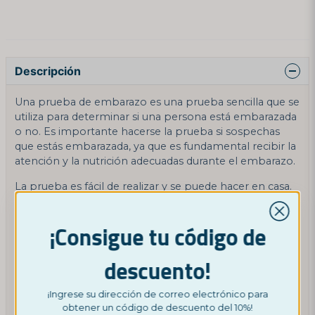
Descripción
Una prueba de embarazo es una prueba sencilla que se
utiliza para determinar si una persona está embarazada
o no. Es importante hacerse la prueba si sospechas
que estás embarazada, ya que es fundamental recibir la
atención y la nutrición adecuadas durante el embarazo.
La prueba es fácil de realizar y se puede hacer en casa.
Es importante hacerse la prueba temprano en el
embarazo para recibir la atención adecuada y
¡Consigue tu código de
prepararse para un embarazo seguro y saludable.
Una prueba de embarazo es importante para
descuento!
determinar si una persona está embarazada o no. La
prueba es fácil de realizar y se puede hacer en casa. Es
¡Ingrese su dirección de correo electrónico para
importante hacerse la prueba temprano en el
obtener un código de descuento del 10%!
embarazo para recibir la atención adecuada y