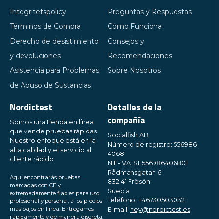
Integritetspolicy
Preguntas y Respuestas
Términos de Compra
Cómo Funciona
Derecho de desistimiento
Consejos y
y devoluciones
Recomendaciones
Asistencia para Problemas
Sobre Nosotros
de Abuso de Sustancias
Nordictest
Detalles de la
compañía
Somos una tienda en línea
que vende pruebas rápidas.
Socialfish AB
Nuestro enfoque está en la
Número de registro: 556986-
alta calidad y el servicio al
4068
cliente rápido.
NIF-IVA: SE556986406801
Rådmansgatan 6
Aquí encontrarás pruebas
832 41 Frösön
marcadas con CE y
Suecia
extremadamente fiables para uso
Teléfono: +46730503032
profesional y personal, a los precios
más bajos en línea. Entregamos
E-mail:
hey@nordictest.es
rápidamente y de manera discreta.