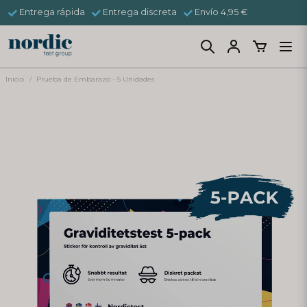
Entrega rápida
Entrega discreta
Envío 4,95 €
Inicio
Prueba de Embarazo - 5 Unidades