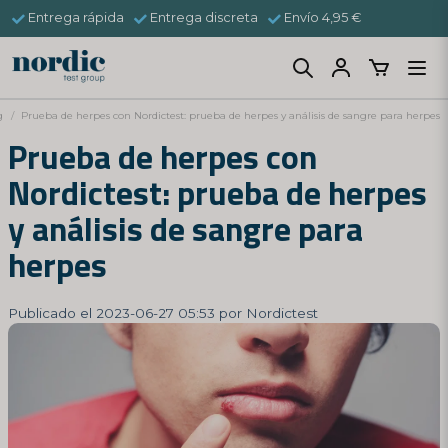
Entrega rápida
Entrega discreta
Envío 4,95 €
g
Prueba de herpes con Nordictest: prueba de herpes y análisis de sangre para herpes
Prueba de herpes con
Nordictest: prueba de herpes
y análisis de sangre para
herpes
Publicado el 2023-06-27 05:53 por Nordictest