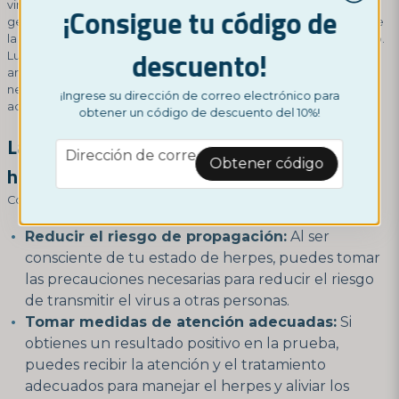
virus del herpes en tu sangre. La prueba es fácil de realizar y
¡Consigue tu código de
generalmente implica tomar una pequeña muestra de sangre de
la punta del dedo utilizando el equipo de prueba proporcionado.
descuento!
Luego, esta muestra se envía al laboratorio de Nordictest para su
análisis. Los resultados indicarán si tienes herpes o no, y, si es
necesario, podrás recibir asesoramiento sobre las medidas
¡Ingrese su dirección de correo electrónico para
adecuadas en función de los resultados.
obtener un código de descuento del 10%!
La importancia de conocer tu estado de
email
Dirección de correo electrónico
Obtener código
herpes:
Conocer tu estado de herpes es importante por varias razones:
Reducir el riesgo de propagación:
Al ser
consciente de tu estado de herpes, puedes tomar
las precauciones necesarias para reducir el riesgo
de transmitir el virus a otras personas.
Tomar medidas de atención adecuadas:
Si
obtienes un resultado positivo en la prueba,
puedes recibir la atención y el tratamiento
adecuados para manejar el herpes y aliviar los