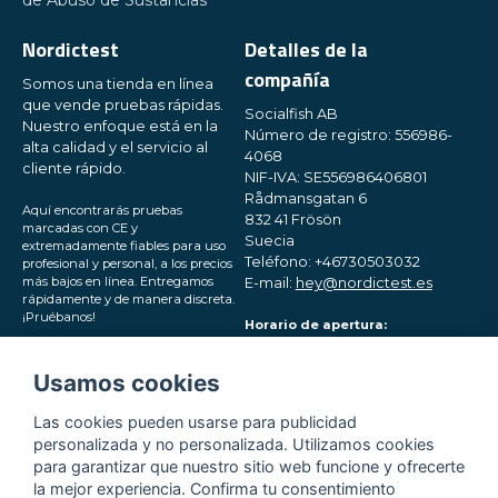
de Abuso de Sustancias
Nordictest
Detalles de la
compañía
Somos una tienda en línea
que vende pruebas rápidas.
Socialfish AB
Nuestro enfoque está en la
Número de registro: 556986-
alta calidad y el servicio al
4068
cliente rápido.
NIF-IVA: SE556986406801
Rådmansgatan 6
Aquí encontrarás pruebas
832 41 Frösön
marcadas con CE y
Suecia
extremadamente fiables para uso
Teléfono: +46730503032
profesional y personal, a los precios
más bajos en línea. Entregamos
E-mail:
hey@nordictest.es
rápidamente y de manera discreta.
¡Pruébanos!
Horario de apertura:
Lun-Vie 10:00 - 17:00 (CET)
Síguenos en las redes
Usamos cookies
sociales
Las cookies pueden usarse para publicidad
personalizada y no personalizada. Utilizamos cookies
para garantizar que nuestro sitio web funcione y ofrecerte
la mejor experiencia. Confirma tu consentimiento