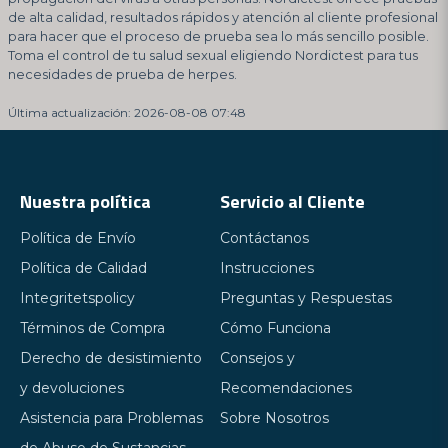
de alta calidad, resultados rápidos y atención al cliente profesional
para hacer que el proceso de prueba sea lo más sencillo posible.
Toma el control de tu salud sexual eligiendo Nordictest para tus
necesidades de prueba de herpes.
Última actualización: 2026-08-08 07:48
Nuestra política
Servicio al Cliente
Política de Envío
Contáctanos
Política de Calidad
Instrucciones
Integritetspolicy
Preguntas y Respuestas
Términos de Compra
Cómo Funciona
Derecho de desistimiento
Consejos y
y devoluciones
Recomendaciones
Asistencia para Problemas
Sobre Nosotros